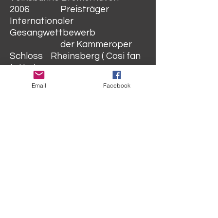
2006 Preisträger
Internationaler
Gesangwettbewerb
der Kammeroper
Schloss Rheinsberg ( Cosi fan
tutte )
2005 Förderpeis der
Email
Facebook
Stiftung Vera und Volker
Doppelfeld München
2005 Preisträger
Internationaler
Gesangwettbewerb
der Kammeroper
Schloss Rheinsberg ( Der
geduldige Sokrates )
2004 Stipendiat
Internationale Bachakademie
Stuttgart